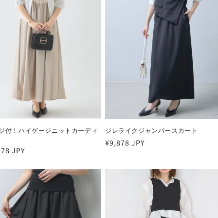
ジ付！ハイゲージニットカーディ
ジレライクジャンパースカート
通
¥9,878 JPY
778 JPY
常
価
格