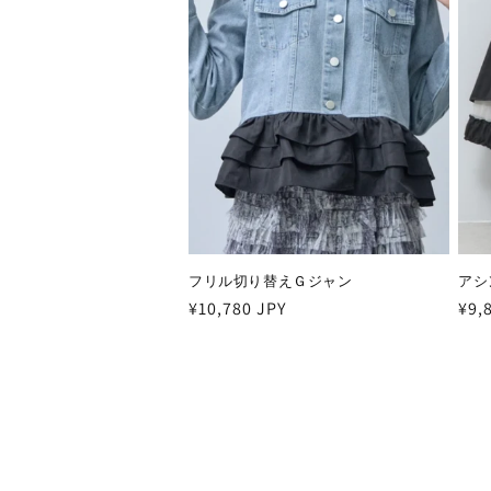
フリル切り替えＧジャン
アシ
通
¥10,780 JPY
通
¥9,
常
常
価
価
格
格