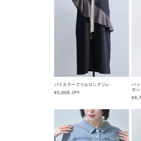
バイカラーフリルロングジレ
バッ
ガン
通
¥5,808 JPY
通
¥8,
常
常
価
価
格
格