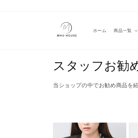
コンテン
ツに進む
ホーム
商品一覧
コ
スタッフお勧
レ
当ショップの中でお勧め商品を
ク
シ
ョ