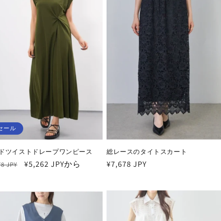
セール
ドツイストドレープワンピース
総レースのタイトスカート
セ
¥5,262 JPYから
通
¥7,678 JPY
78 JPY
ー
常
ル
価
価
格
格