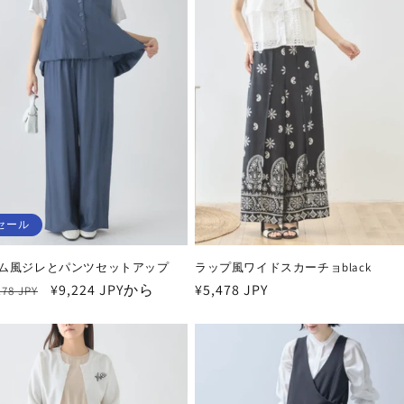
セール
ム風ジレとパンツセットアップ
ラップ風ワイドスカーチョblack
セ
¥9,224 JPYから
通
¥5,478 JPY
178 JPY
ー
常
ル
価
価
格
格