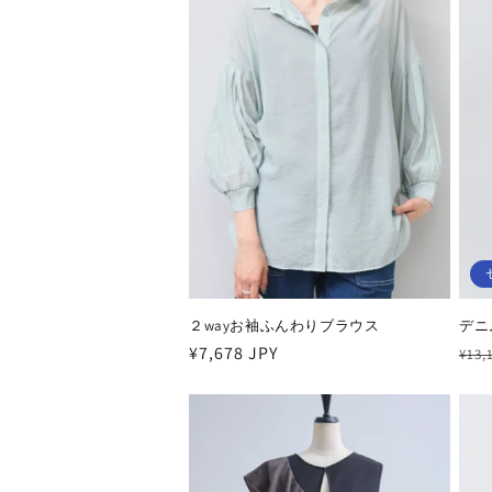
２wayお袖ふんわりブラウス
デニ
通
¥7,678 JPY
通
¥13,
常
常
価
価
格
格