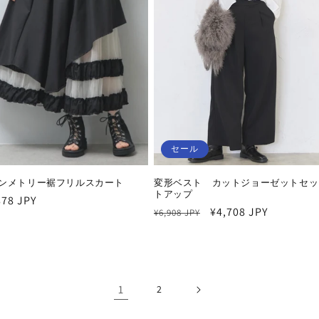
セール
ンメトリー裾フリルスカート
変形ベスト カットジョーゼットセッ
トアップ
878 JPY
通
セ
¥4,708 JPY
¥6,908 JPY
常
ー
価
ル
格
価
格
1
2