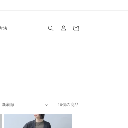
ロ
カ
グ
ー
方法
イ
ト
ン
18個の商品