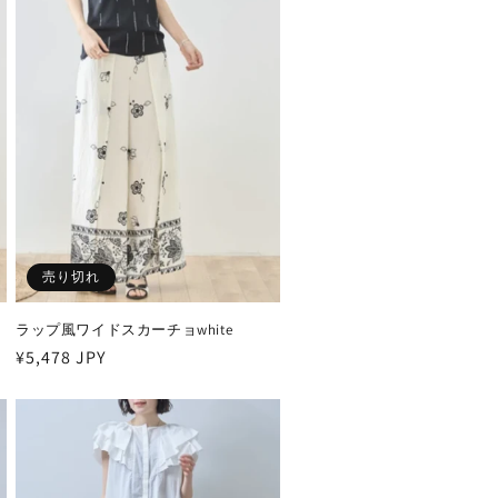
売り切れ
ラップ風ワイドスカーチョwhite
通
¥5,478 JPY
常
価
格