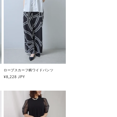
ロープスカーフ柄ワイドパンツ
通
¥8,228 JPY
常
価
格