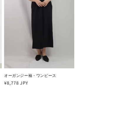
オーガンジー袖・ワンピース
通
¥8,778 JPY
常
価
格