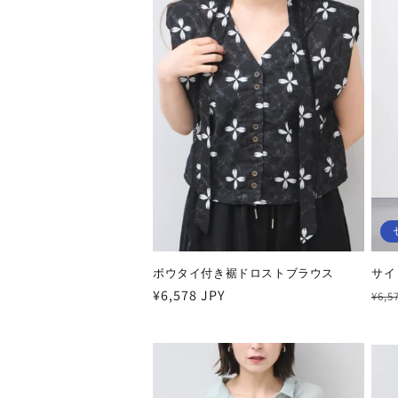
ン
:
ボウタイ付き裾ドロストブラウス
サイ
通
¥6,578 JPY
通
¥6,5
常
常
価
価
格
格