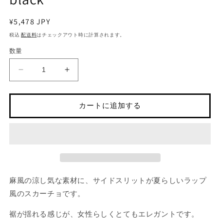
ア
(1)
(2
を
通
¥5,478 JPY
開
常
税込
配送料
はチェックアウト時に計算されます。
く
価
数量
格
ラ
ラ
ッ
ッ
プ
プ
カートに追加する
風
風
ワ
ワ
イ
イ
ド
ド
ス
ス
カ
カ
ー
ー
麻風の涼し気な素材に、サイドスリットが夏らしいラップ
チ
チ
風のスカーチョです。
ョ
ョ
black
black
裾が揺れる感じが、女性らしくとてもエレガントです。