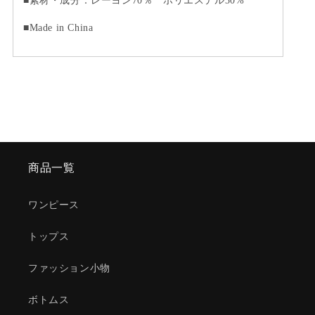
■
素材・成分：
レーヨン70％
ポリエステル30%
■Made in China
商品一覧
ワンピース
トップス
ファッション小物
ボトムス