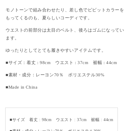
の
の
モノトーンで組み合わせたり、差し色でビビットカラーを
数
数
もってくるのも、夏らしいコーディです。
量
量
を
を
ウエストの前部分は太目のベルト、後ろはゴムになってい
減
増
ます。
ら
や
す
す
ゆったりとしてとても履きやすいアイテムです。
■サイズ：着丈 : 98cm
ウエスト : 37cm
裾幅 : 44cm
■
素材・成分：レーヨン70％ ポリエステル30%
■Made in China
■サイズ 着丈 : 98cm ウエスト : 37cm 裾幅 : 44cm