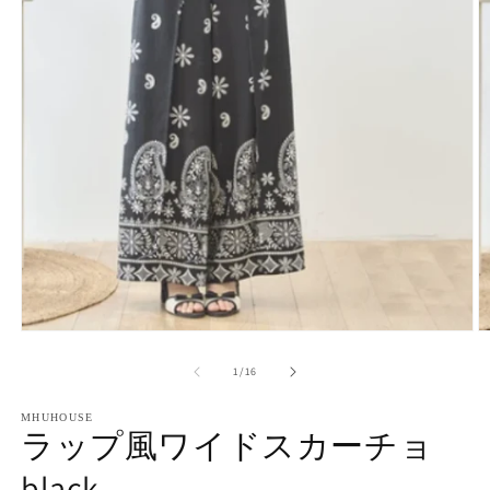
モ
ー
の
1
/
16
ダ
ル
で
MHUHOUSE
ラップ風ワイドスカーチョ
メ
デ
black
ィ