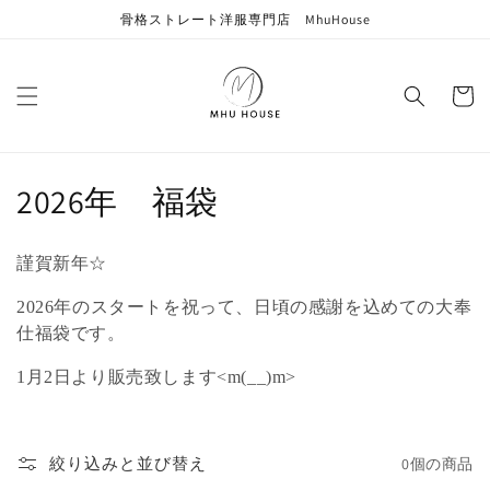
コンテン
骨格ストレート洋服専門店 MhuHouse
ツに進む
カ
ー
ト
コ
2026年 福袋
レ
謹賀新年☆
ク
2026年のスタートを祝って、日頃の感謝を込めての大奉
シ
仕福袋です。
ョ
1月2日より販売致します<m(__)m>
ン
:
絞り込みと並び替え
0個の商品