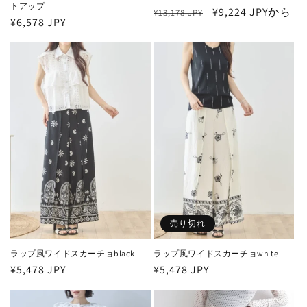
トアップ
通
セ
¥9,224 JPYから
¥13,178 JPY
通
¥6,578 JPY
常
ー
常
価
ル
価
格
価
格
格
売り切れ
ラップ風ワイドスカーチョblack
ラップ風ワイドスカーチョwhite
通
¥5,478 JPY
通
¥5,478 JPY
常
常
価
価