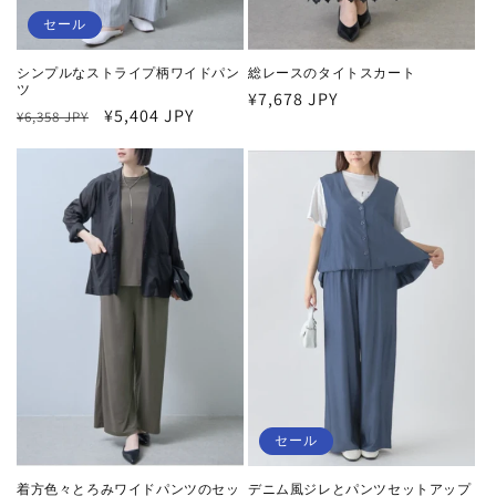
セール
シンプルなストライプ柄ワイドパン
総レースのタイトスカート
ツ
通
¥7,678 JPY
通
セ
¥5,404 JPY
¥6,358 JPY
常
常
ー
価
価
ル
格
格
価
格
セール
着方色々とろみワイドパンツのセッ
デニム風ジレとパンツセットアップ