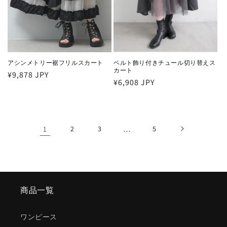
アシンメトリー裾フリルスカート
ベルト飾り付きチュール切り替えス
カート
通
¥9,878 JPY
通
¥6,908 JPY
常
常
価
価
格
格
1
2
3
…
5
商品一覧
ワンピース