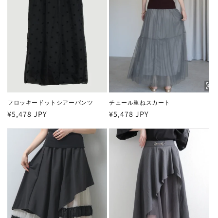
フロッキードットシアーパンツ
チュール重ねスカート
通
¥5,478 JPY
通
¥5,478 JPY
常
常
価
価
格
格