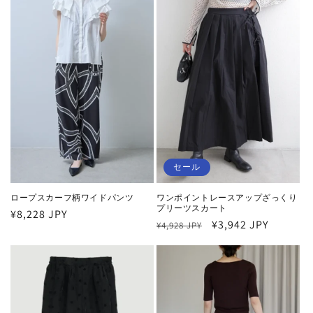
格
格
セール
ロープスカーフ柄ワイドパンツ
ワンポイントレースアップざっくり
プリーツスカート
通
¥8,228 JPY
通
セ
¥3,942 JPY
¥4,928 JPY
常
常
ー
価
価
ル
格
格
価
格