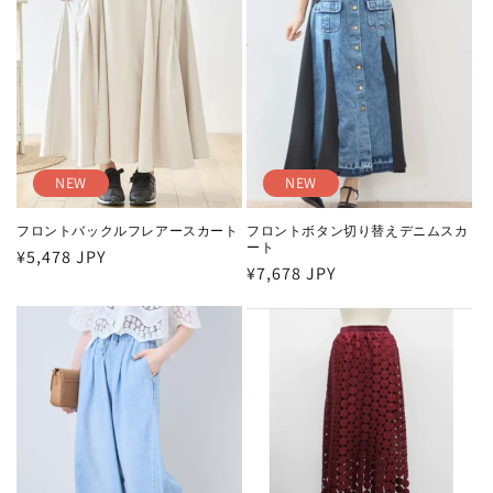
NEW
NEW
フロントバックルフレアースカート
フロントボタン切り替えデニムスカ
ート
通
¥5,478 JPY
通
¥7,678 JPY
常
常
価
価
格
格