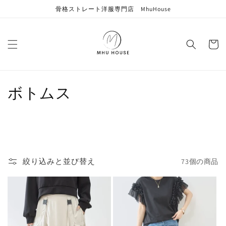
コンテン
骨格ストレート洋服専門店 MhuHouse
ツに進む
カ
ー
ト
コ
ボトムス
レ
ク
シ
絞り込みと並び替え
73個の商品
ョ
ン
: