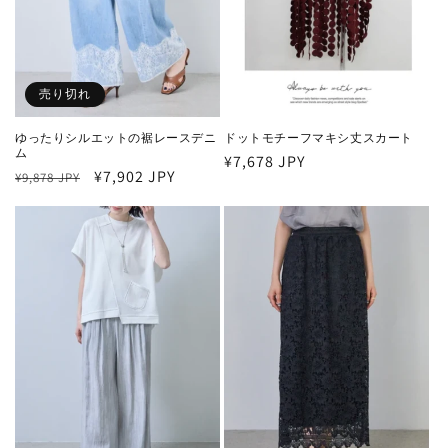
売り切れ
ゆったりシルエットの裾レースデニ
ドットモチーフマキシ丈スカート
ム
通
¥7,678 JPY
通
セ
¥7,902 JPY
¥9,878 JPY
常
常
ー
価
価
ル
格
格
価
格