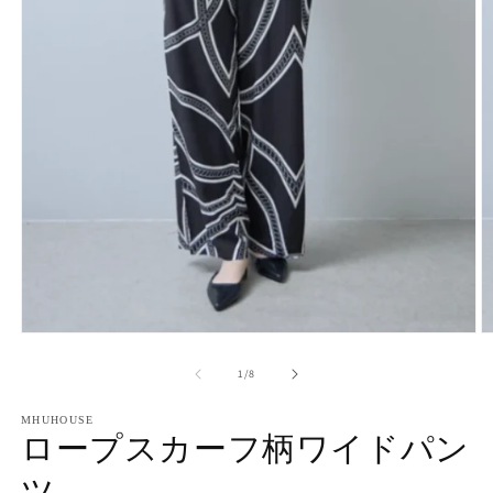
モ
ー
の
1
/
8
ダ
ル
で
MHUHOUSE
ロープスカーフ柄ワイドパン
メ
デ
ツ
ィ