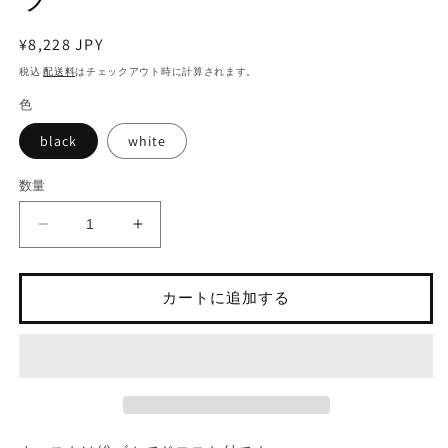
ア
(1)
(3
を
通
¥8,228 JPY
開
常
税込
配送料
はチェックアウト時に計算されます。
く
価
色
格
black
white
数量
ロ
ロ
ー
ー
プ
プ
カートに追加する
ス
ス
カ
カ
ー
ー
フ
フ
柄
柄
ワ
ワ