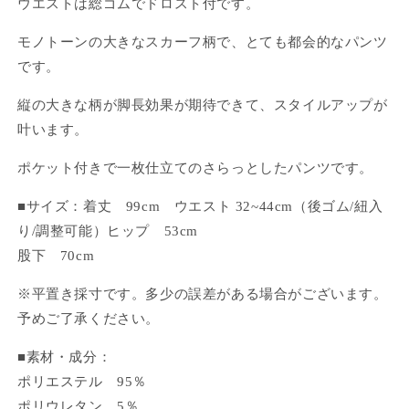
イ
イ
ウエストは総ゴムでドロスト付です。
ド
ド
モノトーンの大きなスカーフ柄で、とても都会的なパンツ
パ
パ
です。
ン
ン
ツ
ツ
縦の大きな柄が脚長効果が期待できて、スタイルアップが
の
の
叶います。
数
数
量
量
ポケット付きで一枚仕立てのさらっとしたパンツです。
を
を
減
増
■サイズ：着丈 99cm
ウエスト 32~44cm（後ゴム/紐入
ら
や
り/調整可能）
ヒップ 53cm
す
す
股下 70cm
※平置き採寸です。多少の誤差がある場合がございます。
予めご了承ください。
■
素材・成分：
ポリエステル 95％
ポリウレタン 5％