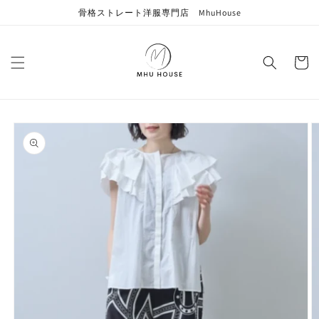
コンテン
骨格ストレート洋服専門店 MhuHouse
ツに進む
カ
ー
ト
商品情報
にスキッ
プ