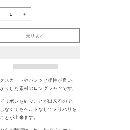
価
格
長
長
袖
袖
フ
フ
売り切れ
ロ
ロ
ン
ン
ト
ト
ジ
ジ
ッ
ッ
パ
パ
ー
ー
グスカートやパンツと相性が良い、
付
付
かりした素材のロングシャツです。
き
き
ロ
ロ
でリボンを結ぶことが出来るので、
ン
ン
しなくてもベルトなしでメリハリを
グ
グ
ことが出来ます。
シ
シ
ャ
ャ