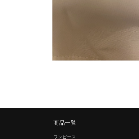
モ
ー
ダ
ル
で
メ
デ
ィ
ア
(4)
を
商品一覧
開
く
ワンピース