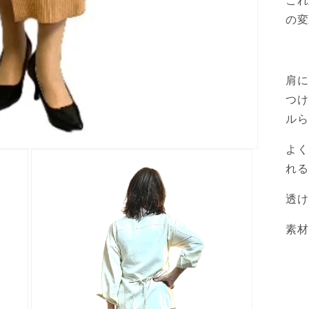
これ
の変
肩に
つけ
ルら
よく
れる
透け
素材