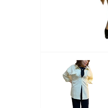
モ
ー
ダ
ル
で
メ
デ
ィ
ア
(1)
を
開
く