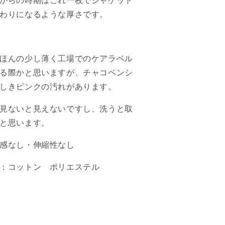
からの時期はこれ一枚でジャケット
ツ
ツ
わりになるような厚さです。
の
の
数
数
量
量
を
を
ほんの少し薄く工場でのケアラベル
減
増
る際かと思いますが、チャコペンシ
ら
や
しきピンクの汚れがあります。
す
す
見ないと見えないですし、洗うと取
と思います。
感なし・伸縮性なし
：コットン ポリエステル