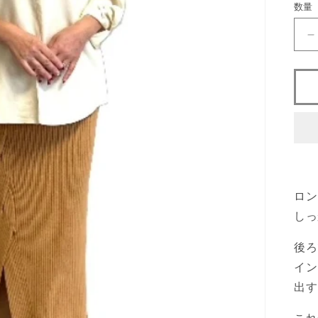
数量
格
ロン
しっ
後ろ
イン
出す