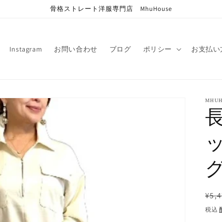
骨格ストレート洋服専門店 MhuHouse
Instagram
お問い合わせ
ブログ
ポリシー
お支払い
MHUH
通
¥5,4
常
税込
価