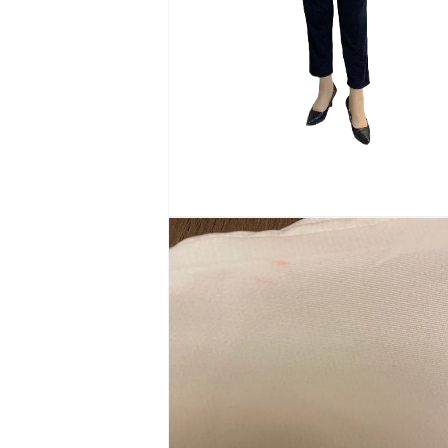
モ
ー
ダ
ル
で
メ
デ
ィ
ア
(2)
を
開
く