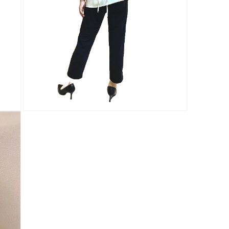
モ
ー
ダ
ル
で
メ
デ
ィ
ア
(3)
を
開
く