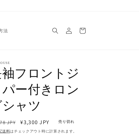
ロ
カ
グ
ー
方法
イ
ト
ン
OUSE
長袖フロントジ
ッパー付きロン
グシャツ
セ
¥3,300 JPY
78 JPY
売り切れ
ー
配送料
はチェックアウト時に計算されます。
ル