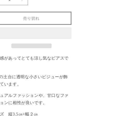
透
透
明
明
ビ
ビ
売り切れ
ジ
ジ
ュ
ュ
ー
ー
楕
楕
円
円
ピ
ピ
ア
ア
感があってとても涼し気なピアスで
ス
ス
の
の
数
数
ldの土台に透明な小さいビジューが飾
量
量
ています。
を
を
減
増
ュアルファッションや、甘口なファ
ら
や
ョンに相性が良いです。
す
す
ズ 縦3.5㎝×幅２㎝