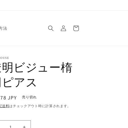
ロ
カ
グ
ー
方法
イ
ト
ン
OUSE
透明ビジュー楕
円ピアス
178 JPY
売り切れ
配送料
はチェックアウト時に計算されます。