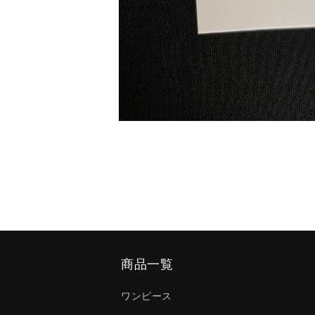
モ
ー
ダ
ル
で
メ
デ
ィ
ア
(1)
を
商品一覧
開
く
ワンピース