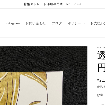
骨格ストレート洋服専門店 MhuHouse
Instagram
お問い合わせ
ブログ
ポリシー
お支払い
MHUH
通
¥2,
常
税込
価
数量
格