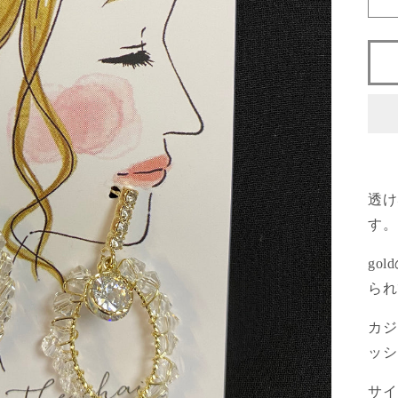
透け
す。
go
られ
カジ
ッシ
サイ