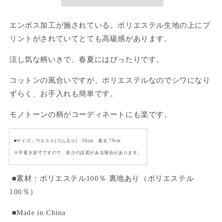
ト
ト
ー
ー
ン
ン
エンボス加工が施されている。ポリエステル生地の上にプ
ス
ス
リントがされていてとても高級感があります。
カ
カ
涼し気な柄いきで、春夏にはぴったりです。
ー
ー
ト
ト
コットンの風合いですが、ポリエステルなのでシワになり
の
の
ずらく、お手入れも簡単です。
数
数
量
量
モノトーンの柄がコーディネートにも楽です。
を
を
減
増
■サイズ：ウエスト(ゴム入り) 30cm 着丈 79cm
ら
や
※平置き採寸ですので、多少の誤差がある場合があります。
す
す
■素材：ポリエステル100％ 裏地あり（ポリエステル
100％）
■Made in China