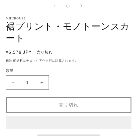
ー
の
1
/
5
ダ
ル
で
MHUHOUSE
裾プリント・モノトーンスカ
メ
(2
デ
ート
ィ
ア
(1)
を
通
¥6,578 JPY
売り切れ
開
常
税込
配送料
はチェックアウト時に計算されます。
く
価
数量
格
裾
裾
プ
プ
リ
リ
売り切れ
ン
ン
ト・
ト・
モ
モ
ノ
ノ