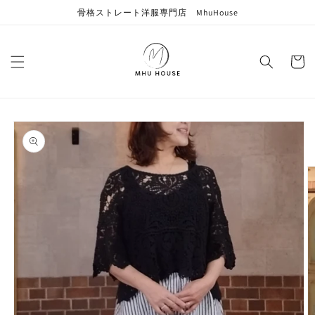
コンテン
骨格ストレート洋服専門店 MhuHouse
ツに進む
カ
ー
ト
商品情報
にスキッ
プ