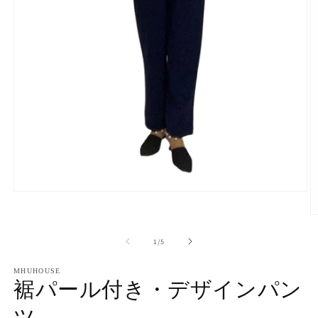
モ
ー
ダ
ル
の
1
/
5
で
メ
MHUHOUSE
デ
裾パール付き・デザインパン
ィ
ア
ツ
(1)