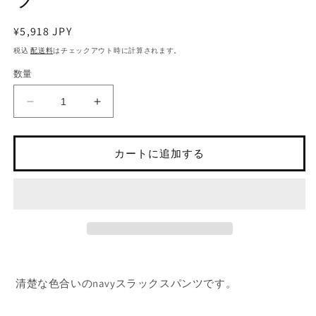
を
(2
開
く
通
¥5,918 JPY
常
税込
配送料
はチェックアウト時に計算されます。
価
数量
格
裾
裾
パ
パ
ー
ー
カートに追加する
ル
ル
付
付
き・
き・
デ
デ
ザ
ザ
イ
イ
ン
ン
パ
パ
清楚な色合いのnavyスラックスパンツです。
ン
ン
ツ
ツ