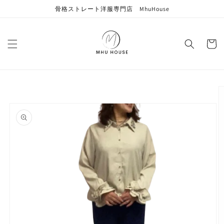
コンテン
骨格ストレート洋服専門店 MhuHouse
ツに進む
カ
ー
ト
商品情報
にスキッ
プ