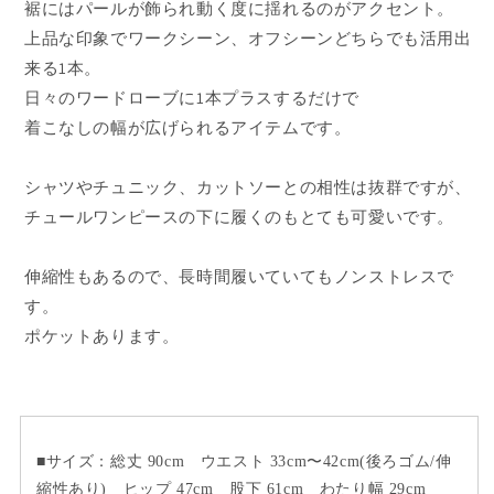
裾にはパールが飾られ動く度に揺れるのがアクセント。
の
の
上品な印象でワークシーン、オフシーンどちらでも活用出
数
数
来る1本。
量
量
日々のワードローブに1本プラスするだけで
を
を
減
増
着こなしの幅が広げられるアイテムです。
ら
や
す
す
シャツやチュニック、カットソーとの相性は抜群ですが、
チュールワンピースの下に履くのもとても可愛いです。
伸縮性もあるので、長時間履いていてもノンストレスで
す。
ポケットあります。
■サイズ：総丈 90cm ウエスト 33cm〜42cm(後ろゴム/伸
縮性あり) ヒップ 47cm 股下 61cm わたり幅 29cm