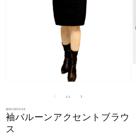
モ
ー
ダ
の
1
/
3
ル
で
MHUHOUSE
メ
袖バルーンアクセントブラウ
(2
デ
ィ
ス
ア
(1)