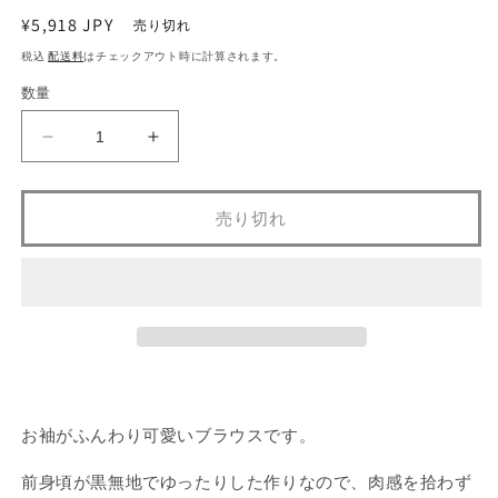
を
通
¥5,918 JPY
売り切れ
開
く
常
税込
配送料
はチェックアウト時に計算されます。
価
数量
格
袖
袖
バ
バ
ル
ル
売り切れ
ー
ー
ン
ン
ア
ア
ク
ク
セ
セ
ン
ン
ト
ト
ブ
ブ
お袖がふんわり可愛いブラウスです。
ラ
ラ
ウ
ウ
前身頃が黒無地でゆったりした作りなので、肉感を拾わず
ス
ス