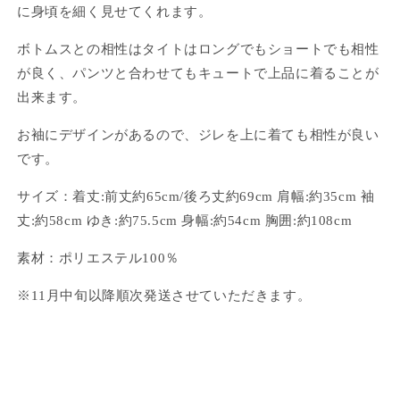
に身頃を細く見せてくれます。
の
の
数
数
ボトムスとの相性はタイトはロングでもショートでも相性
量
量
が良く、パンツと合わせてもキュートで上品に着ることが
を
を
出来ます。
減
増
ら
や
お袖にデザインがあるので、ジレを上に着ても相性が良い
す
す
です。
サイズ：着丈:前丈約65cm/後ろ丈約69cm 肩幅:約35cm 袖
丈:約58cm ゆき:約75.5cm 身幅:約54cm 胸囲:約108cm
素材：ポリエステル100％
※11月中旬以降順次発送させていただきます。