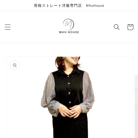
コンテン
骨格ストレート洋服専門店 MhuHouse
ツに進む
カ
ー
ト
商品情報
にスキッ
プ