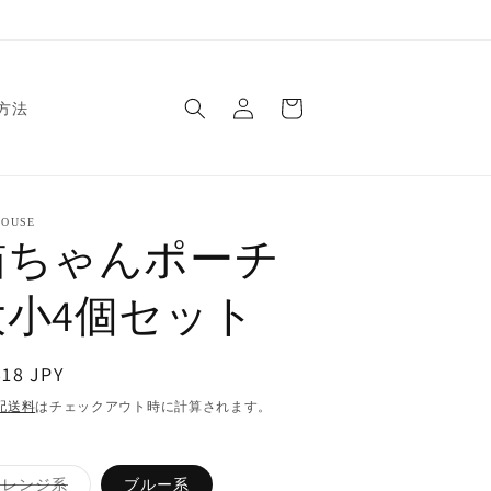
ロ
カ
グ
ー
方法
イ
ト
ン
OUSE
猫ちゃんポーチ
大小4個セット
618 JPY
配送料
はチェックアウト時に計算されます。
バ
オレンジ系
ブルー系