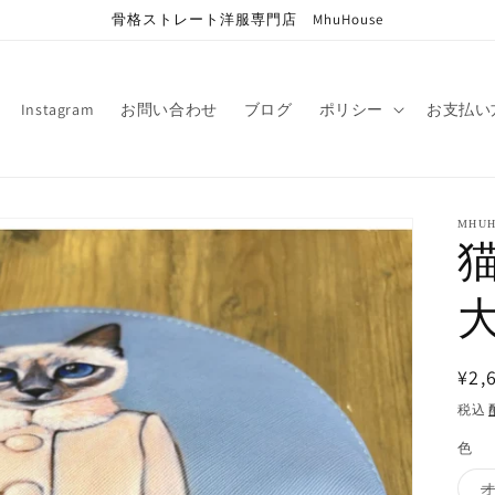
骨格ストレート洋服専門店 MhuHouse
Instagram
お問い合わせ
ブログ
ポリシー
お支払い
MHUH
通
¥2,
常
税込
価
色
格