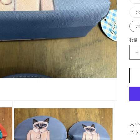
数量
4
大小
スト