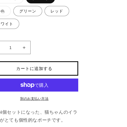
リ
エ
ー
バ
水色
グリーン
レッド
シ
リ
ョ
エ
ン
ー
ホワイト
は
シ
売
ョ
り
ン
切
は
れ
売
て
り
い
猫
猫
切
る
れ
ち
ち
か
て
販
い
ゃ
ゃ
売
る
カートに追加する
で
か
ん
ん
き
販
ポ
ま
ポ
売
せ
で
ー
ー
ん
き
ま
チ
チ
せ
大
大
ん
別のお支払い方法
小
小
4
4個セットになった、猫ちゃんのイラ
個
個
がとても個性的なポーチです。
セ
セ