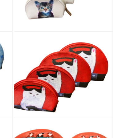
を
開
く
モ
ー
ダ
ル
で
メ
デ
ィ
ア
(11)
を
開
く
モ
ー
ダ
ル