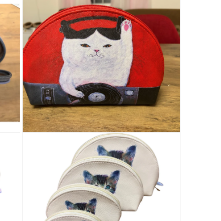
ー
ダ
ル
で
メ
デ
ィ
ア
(5)
を
開
く
モ
ー
ダ
ル
で
メ
デ
ィ
ア
(7)