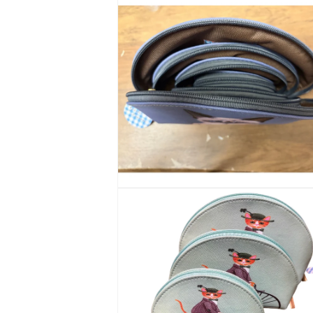
ー
ダ
ル
で
メ
デ
ィ
ア
(4)
を
開
く
モ
ー
ダ
ル
で
メ
デ
ィ
ア
(6)