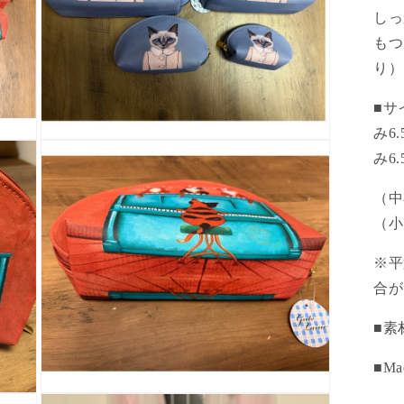
しっ
もつ
り）
■サ
み6
モ
み6
ー
ダ
ル
（中
で
（小
メ
デ
ィ
※平
ア
合が
(3)
を
開
■素
く
■Mad
モ