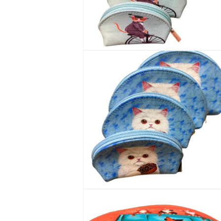
を
開
く
モ
ー
ダ
ル
で
メ
デ
ィ
ア
(9)
を
開
く
モ
ー
ダ
ル