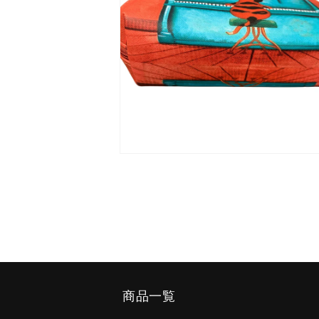
で
メ
デ
ィ
ア
(13)
を
開
く
モ
ー
ダ
ル
で
メ
デ
ィ
ア
(17)
を
商品一覧
開
く