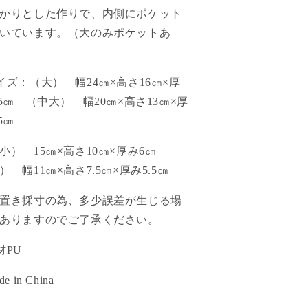
ッ
ッ
かりとした作りで、内側にポケット
ト
ト
いています。（大のみポケットあ
の
の
数
数
量
量
イズ：（大） 幅24㎝×高さ16㎝×厚
を
を
.5㎝ （中大） 幅20㎝×高さ13㎝×厚
減
増
.5㎝
ら
や
す
す
小） 15㎝×高さ10㎝×厚み6㎝
） 幅11㎝×高さ7.5㎝×厚み5.5㎝
置き採寸の為、多少誤差が生じる場
ありますのでご了承ください。
材PU
e in China