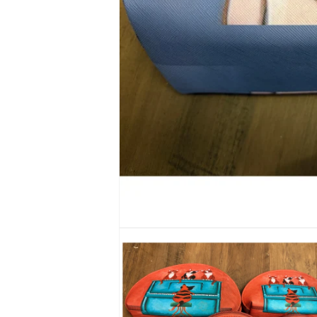
モ
ー
ダ
ル
で
メ
デ