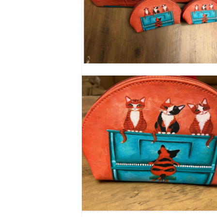
ィ
ア
(1)
を
開
く
モ
ー
ダ
ル
で
メ
デ
ィ
ア
(2)
を
開
く
モ