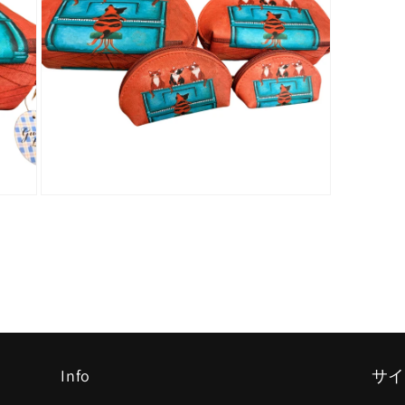
で
メ
デ
ィ
ア
(15)
を
開
く
モ
ー
ダ
ル
で
メ
デ
ィ
ア
(18)
を
Info
サイ
開
く