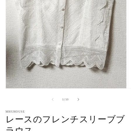
モ
ー
の
1
/
10
ダ
ル
で
MHUHOUSE
レースのフレンチスリーブブ
メ
デ
ラウス
ィ