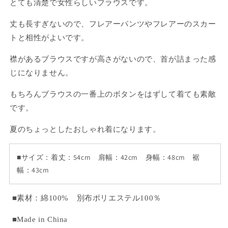
ん
ん
リ
リ
とても清楚で女性らしいブラウスです。
ー
ー
丈も長すぎないので、フレアーパンツやフレアーのスカー
ブ
ブ
トと相性がよいです。
ブ
ブ
ラ
ラ
襟があるブラウスですが高さがないので、首が詰まった感
ウ
ウ
じになりません。
ス
ス
の
の
もちろんブラウスの一番上のボタンをはずして着ても素敵
数
数
です。
量
量
を
を
夏のちょっとしたおしゃれ着になります。
減
増
ら
や
■サイズ：着丈：54cm 肩幅：42cm 身幅：48cm 裾
す
す
幅：43cm
■素材：
綿100%
別布
ポリエステル100％
■Made in China