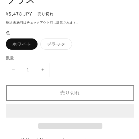
ア
(1)
(2
を
通
¥5,478 JPY
売り切れ
開
常
税込
配送料
はチェックアウト時に計算されます。
く
価
色
格
バ
バ
ホワイト
ブラック
リ
リ
エ
エ
ー
ー
数量
シ
シ
ョ
ョ
ン
ン
レ
レ
は
は
売
売
ー
ー
り
り
切
切
ス
ス
れ
れ
売り切れ
の
の
て
て
い
い
フ
フ
る
る
か
か
レ
レ
販
販
ン
売
ン
売
で
で
チ
チ
き
き
ま
ま
ス
ス
せ
せ