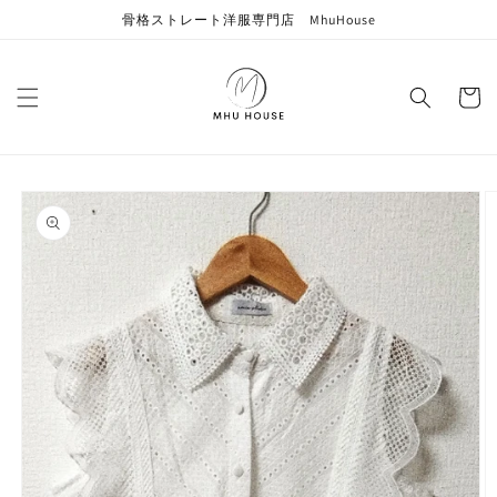
コンテン
骨格ストレート洋服専門店 MhuHouse
ツに進む
カ
ー
ト
商品情報
にスキッ
プ