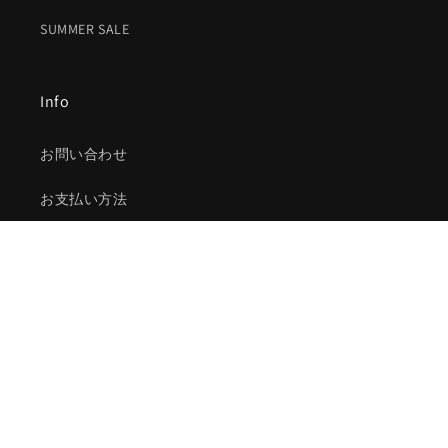
SUMMER SALE
Info
お問い合わせ
お支払い方法
ブログ
Instagram
サイト運営者・連絡先
Mhu-House(ムー・ハウス)
住所:札幌市中央区南2条東3丁目9-1