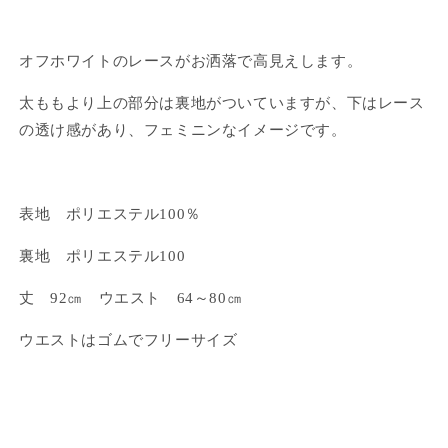
量
量
を
を
オフホワイトのレースがお洒落で高見えします。
減
増
ら
や
太ももより上の部分は裏地がついていますが、下はレース
す
す
の透け感があり、フェミニンなイメージです。
表地 ポリエステル100％
裏地 ポリエステル100
丈 92㎝ ウエスト 64～80㎝
ウエストはゴムでフリーサイズ