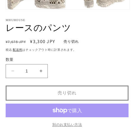
モ
ー
MHUHOUSE
ダ
レースのパンツ
ル
で
メ
通
セ
¥3,300 JPY
¥7,678 JPY
売り切れ
デ
常
ー
ィ
税込
配送料
はチェックアウト時に計算されます。
ア
価
ル
数量
(1)
格
価
を
格
開
レ
レ
く
ー
ー
ス
ス
売り切れ
の
の
パ
パ
ン
ン
ツ
ツ
の
の
別のお支払い方法
数
数