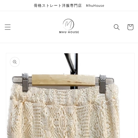
コンテン
骨格ストレート洋服専門店 MhuHouse
ツに進む
カ
ー
ト
商品情報
にスキッ
プ