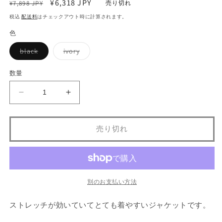
通
セ
¥6,318 JPY
ア
¥7,898 JPY
売り切れ
(1)
(2
常
ー
税込
配送料
はチェックアウト時に計算されます。
を
価
ル
開
色
く
格
価
格
バ
バ
black
ivory
リ
リ
エ
エ
ー
ー
数量
シ
シ
ョ
ョ
ン
ン
フ
フ
は
は
売
売
ー
ー
り
り
切
切
ド
ド
れ
れ
売り切れ
付
付
て
て
い
い
き
き
る
る
か
か
フ
フ
販
販
リ
売
リ
売
で
で
ル
ル
き
き
別のお支払い方法
ま
ま
ジ
ジ
せ
せ
ん
ん
ャ
ャ
ストレッチが効いていてとても着やすいジャケットです。
ン
ン