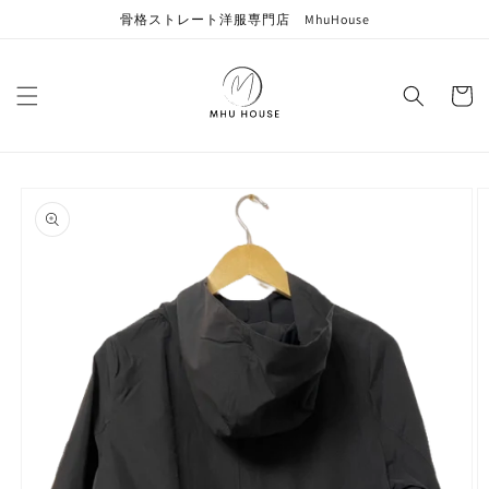
コンテン
骨格ストレート洋服専門店 MhuHouse
ツに進む
カ
ー
ト
商品情報
にスキッ
プ