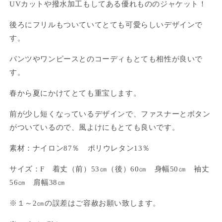
UVカットや撥水加工もしてある優れもののジャケット！
パ
パ
ー
ー
後ろにフリルもついていてとても可愛らしいデザインで
の
の
す。
数
数
量
量
パンツやワンピースとのコーディもとても相性が良いで
を
を
す。
減
増
ら
や
春から夏にかけてとても重宝します。
す
す
前が少し短くなっているデザインで、ファスナーとボタン
がついているので、風よけにもとても良いです。
素材：ナイロン87％ ポリウレタン13％
サイズ：F 着丈（前）53㎝（後）60㎝ 身幅50㎝ 袖丈
56㎝ 肩幅38㎝
※１～2㎝の誤差はご容赦お願い致します。