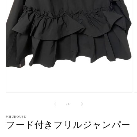
モ
ー
の
1
/
7
ダ
ル
で
MHUHOUSE
フード付きフリルジャンパー
メ
デ
ィ