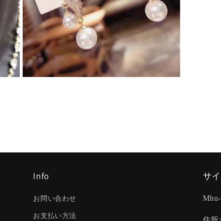
モ
ー
ダ
ル
で
メ
デ
ィ
ア
(3)
を
Info
サイ
開
く
お問い合わせ
Mhu
お支払い方法
住所