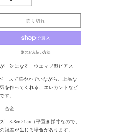
フ
フ
ェ
ェ
イ
イ
売り切れ
ク
ク
パ
パ
ー
ー
ル・
ル・
一
一
別のお支払い方法
対
対
ピ
ピ
が一対になる、ウエィブ型ピアス
ア
ア
ldベースで華やかでいながら、上品な
ス
ス
の
の
気を作ってくれる、エレガントなピ
数
数
です。
量
量
を
を
：合金
減
増
ズ：3.8㎝×1㎝（平置き採寸なので、
ら
や
す
す
の誤差が生じる場合があります。