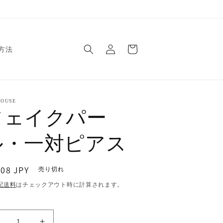
ロ
カ
グ
ー
方法
イ
ト
ン
OUSE
フェイクパー
ル・一対ピアス
408 JPY
売り切れ
配送料
はチェックアウト時に計算されます。