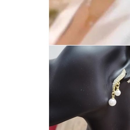
モ
ー
ダ
ル
で
メ
デ
ィ
ア
(1)
を
開
く