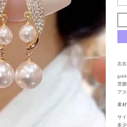
左右
go
雰囲
アス
素材
サイ
多少