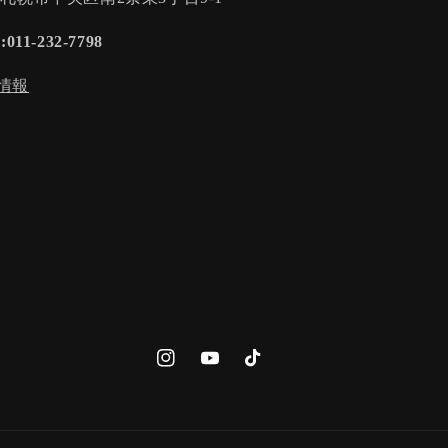
:011-232-7798
情報
Instagram
YouTube
TikTok