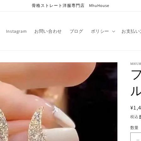
骨格ストレート洋服専門店 MhuHouse
Instagram
お問い合わせ
ブログ
ポリシー
お支払い
MHUH
通
¥1,
常
税込
価
数量
格