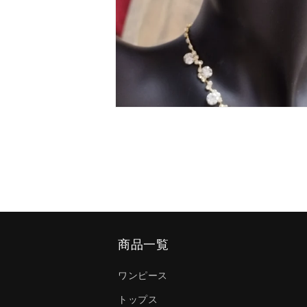
モ
ー
ダ
ル
で
メ
デ
ィ
ア
(2)
を
商品一覧
開
く
ワンピース
トップス