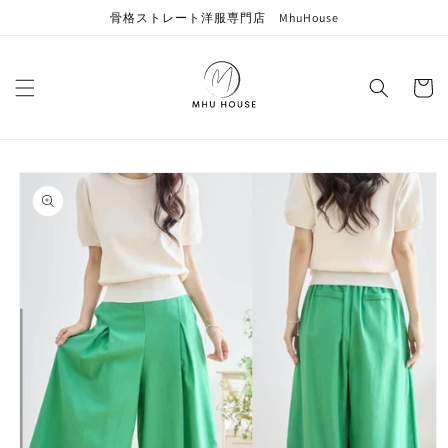
コンテン
骨格ストレート洋服専門店 MhuHouse
ツに進む
カ
ー
ト
商品情報
にスキッ
プ