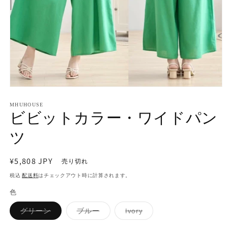
モ
ー
MHUHOUSE
ダ
ビビットカラー・ワイドパン
ル
で
ツ
メ
デ
ィ
通
¥5,808 JPY
売り切れ
ア
常
(1)
税込
配送料
はチェックアウト時に計算されます。
を
価
開
色
格
く
バ
バ
バ
グリーン
ブルー
Ivory
リ
リ
リ
エ
エ
エ