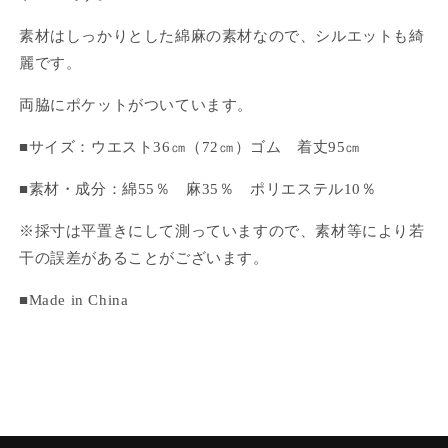
減
増
素材はしっかりとした綿麻の素材なので、シルエットも綺
ら
や
麗です。
す
す
両脇にポケットがついています。
■サイズ：ウエスト36㎝（72㎝）ゴム 着丈95㎝
■
素材・成分：
綿55％
麻35％
ポリエステル10％
※採寸は平置きにして測っていますので、素材等により若
干の誤差があることがございます。
■Made in China