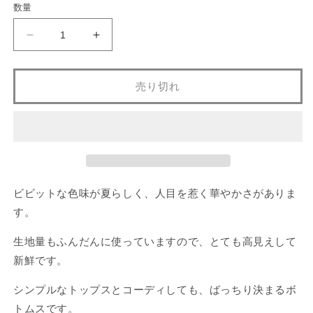
ー
ー
ー
数量
シ
シ
シ
ョ
ョ
ョ
ン
ン
ン
ビ
ビ
は
は
は
売
売
売
ビ
ビ
り
り
り
切
切
切
ッ
ッ
れ
れ
れ
売り切れ
ト
ト
て
て
て
い
い
い
カ
カ
る
る
る
か
か
か
ラ
ラ
販
販
販
ー・
売
ー・
売
売
で
で
で
ワ
ワ
き
き
き
ま
ま
ま
イ
イ
せ
せ
せ
ん
ん
ん
ド
ド
ビビットな色味が夏らしく、人目を惹く華やかさがありま
パ
パ
す。
ン
ン
生地量もふんだんに使っていますので、とても高見えして
ツ
ツ
の
の
新鮮です。
数
数
シンプルなトップスとコーディしても、ばっちり決まるボ
量
量
トムスです。
を
を