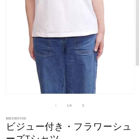
モ
ー
の
1
/
6
ダ
ル
(2
で
MHUHOUSE
ビジュー付き・フラワーシュ
メ
デ
ーズTシャツ
ィ