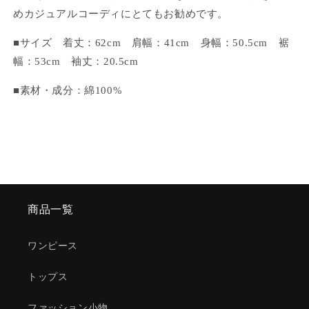
ズ
ズ
めカジュアルコーディにとてもお勧めです。
T
T
■サイズ 着丈：62cm 肩幅：41cm 身幅：50.5cm 裾
シ
シ
ャ
ャ
幅：53cm 袖丈：20.5cm
ツ
ツ
■
素材・成分：
綿100%
の
の
数
数
量
量
を
を
減
増
ら
や
す
す
商品一覧
ワンピース
トップス
ファッション小物