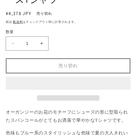
ア
(1)
を
通
¥4,378 JPY
売り切れ
開
常
税込
配送料
はチェックアウト時に計算されます。
く
価
数量
格
ビ
ビ
ジ
ジ
ュ
ュ
売り切れ
ー
ー
付
付
き・
き・
フ
フ
ラ
ラ
ワ
ワ
ー
ー
オーガンジーのお花のモチーフにシューズの形に型取られ
シ
シ
たスパンコールがとてもお洒落で華やかなTシャツです。
ュ
ュ
色味もブルー系のスタイリッシュな色味で夏の大人きれい
ー
ー