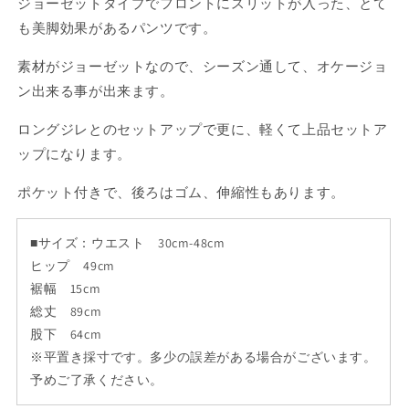
フ
フ
ジョーゼットタイプでフロントにスリットが入った、とて
ロ
ロ
も美脚効果があるパンツです。
ン
ン
素材がジョーゼットなので、シーズン通して、オケージョ
ト
ト
ス
ス
ン出来る事が出来ます。
リ
リ
ロングジレとのセットアップで更に、軽くて上品セットア
ッ
ッ
ップになります。
ト
ト
の
の
ポケット付きで、後ろはゴム、伸縮性もあります。
数
数
量
量
■サイズ：ウエスト 30cm-48cm
を
を
減
増
ヒップ 49cm
ら
や
裾幅 15cm
す
す
総丈 89cm
股下 64cm
※平置き採寸です。多少の誤差がある場合がございます。
予めご了承ください。