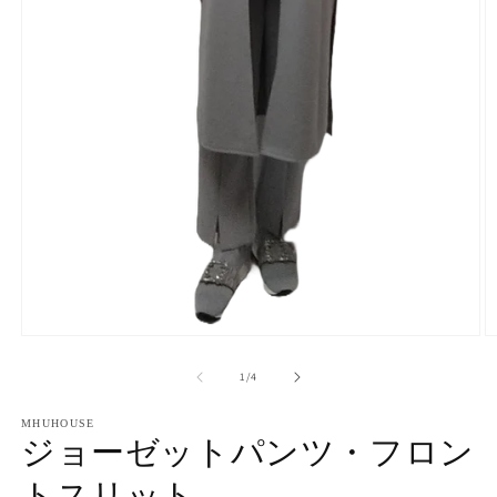
モ
ー
の
1
/
4
ダ
ル
で
MHUHOUSE
ジョーゼットパンツ・フロン
メ
デ
トスリット
ィ