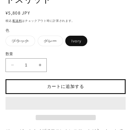
ア
(1)
(3
を
通
¥5,808 JPY
開
常
税込
配送料
はチェックアウト時に計算されます。
く
価
色
格
バ
バ
ブラック
グレー
Ivory
リ
リ
エ
エ
ー
ー
数量
シ
シ
ョ
ョ
ン
ン
ジ
ジ
は
は
売
売
ョ
ョ
り
り
切
切
ー
ー
れ
れ
カートに追加する
ゼ
ゼ
て
て
い
い
ッ
ッ
る
る
か
か
ト
ト
販
販
パ
売
パ
売
で
で
ン
ン
き
き
ま
ま
ツ・
ツ・
せ
せ
ん
ん