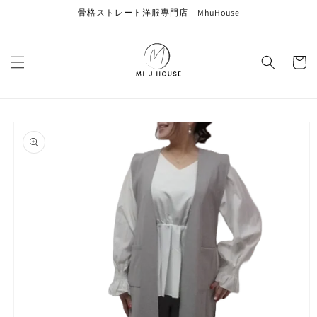
コンテン
骨格ストレート洋服専門店 MhuHouse
ツに進む
カ
ー
ト
商品情報
にスキッ
プ