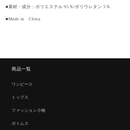
■
素材・成分：ポリエステル 95％/ポリウレタン 5％
■Made in China
商品一覧
ワンピース
トップス
ファッション小物
ボトムス