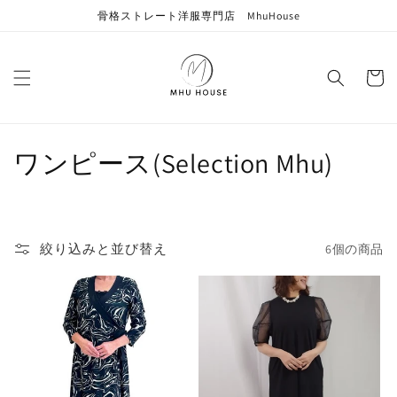
コンテン
骨格ストレート洋服専門店 MhuHouse
ツに進む
カ
ー
ト
コ
ワンピース(Selection Mhu)
レ
ク
絞り込みと並び替え
6個の商品
シ
ョ
ン
: