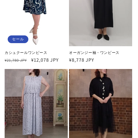
セール
カシュクールワンピース
オーガンジー袖・ワンピース
通
セ
¥12,078 JPY
通
¥8,778 JPY
¥21,780 JPY
常
ー
常
価
ル
価
格
価
格
格