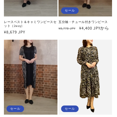
セール
レースベスト＆キャミワンピースセ
五分袖・チュール付きワンピース
ット（2way)
通
セ
¥4,400 JPYから
¥8,778 JPY
通
¥8,679 JPY
常
ー
常
価
ル
価
格
価
格
格
セール
セール