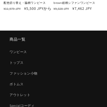
配色切り替え・脇柄ワンピース
brown総柄シファンワンピース
通
セ
¥5,500 JPYから
通
セ
¥7,462 JPY
¥11,979 JPY
¥9,328 JPY
常
ー
常
ー
価
ル
価
ル
格
価
格
価
格
格
商品一覧
ワンピース
トップス
ファッション小物
ボトムス
アウトレット
Specialコーディ