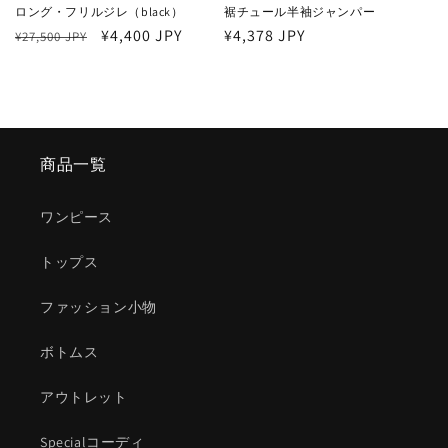
ロング・フリルジレ（black）
裾チュール半袖ジャンパー
通
セ
¥4,400 JPY
通
¥4,378 JPY
¥27,500 JPY
常
ー
常
価
ル
価
格
価
格
格
商品一覧
ワンピース
トップス
ファッション小物
ボトムス
アウトレット
Specialコーディ