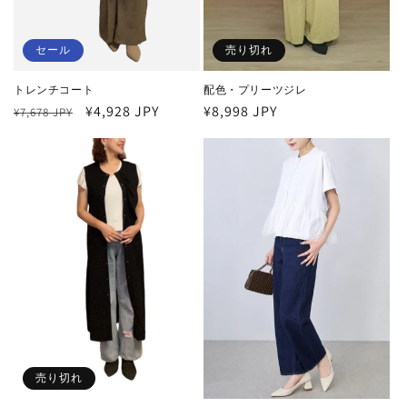
セール
売り切れ
トレンチコート
配色・プリーツジレ
通
セ
¥4,928 JPY
通
¥8,998 JPY
¥7,678 JPY
常
ー
常
価
ル
価
格
価
格
格
売り切れ