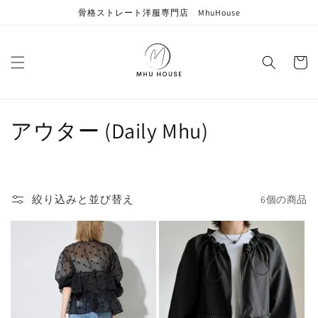
コンテン
骨格ストレート洋服専門店 MhuHouse
ツに進む
カ
ー
ト
コ
アウター (Daily Mhu)
レ
ク
絞り込みと並び替え
6個の商品
シ
ョ
ン
: