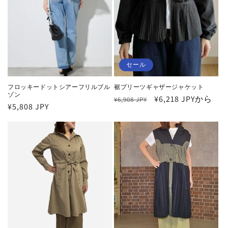
セール
フロッキードットシアーフリルブル
裾プリーツギャザージャケット
ゾン
通
セ
¥6,218 JPYから
¥6,908 JPY
通
¥5,808 JPY
常
ー
常
価
ル
価
格
価
格
格