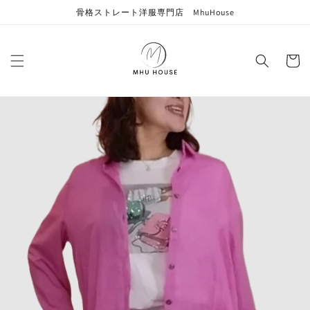
コンテン
骨格ストレート洋服専門店 MhuHouse
ツに進む
カ
ー
ト