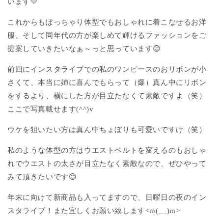
います💛
これからもぽっちゃり体型でもおしゃれに着こなせるお洋
服、そして同年代の方が楽しめて輝けるファッションをご
提案していきたいなぁ～っと思っています😊
前回にインスタライブでの私のワンピースのおリボンが小
さくて、本当に姉に喜んでもらって（爆）真ん中にリボン
をするより、横にした方が目立たなくて素敵ですよ（笑）
ここで写真載せます(^^)v
ウケを狙いたい方は真ん中ちょぼりも可愛いですけ（笑）
私のような体型の方はウエストベルトを変えるのもおしゃ
れでウエストの太さが目立たなく素敵なので、ぜひやって
みて頂きたいです😊
年末に向けて新商品も入ってますので、日曜日の夜のイン
スタライブ！また宜しくお願い致します<m(__)m>