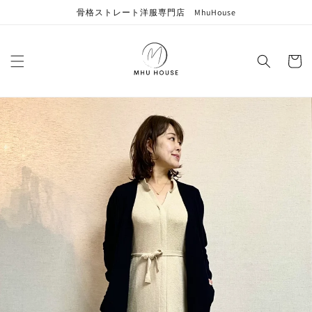
コンテン
骨格ストレート洋服専門店 MhuHouse
ツに進む
カ
ー
ト